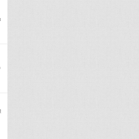
3
密
疑