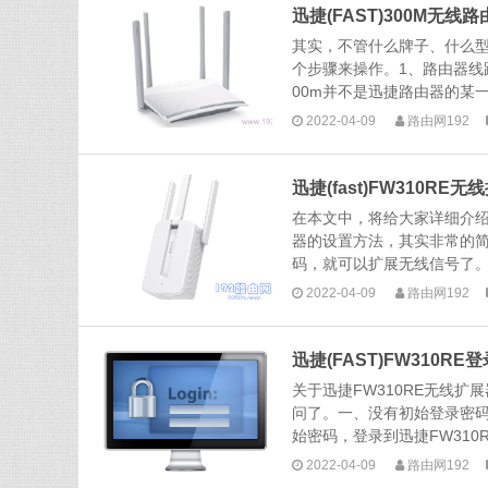
迅捷(FAST)300M无
其实，不管什么牌子、什么
个步骤来操作。1、路由器线
00m并不是迅捷路由器的某一
2022-04-09
路由网192
迅捷(fast)FW310R
在本文中，将给大家详细介绍，迅
器的设置方法，其实非常的
码，就可以扩展无线信号了。下
2022-04-09
路由网192
迅捷(FAST)FW310R
关于迅捷FW310RE无线
问了。一、没有初始登录密码
始密码，登录到迅捷FW310R
2022-04-09
路由网192