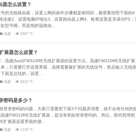
线路由器怎么设置？
型号的无线路由器，设置上网的操作步骤都是相同的，都需要按照下面的4
路连接2、设置电脑IP地址3、设置路由器上网4、检查设置是否成功PS：
款型号哦，而是指的该路由...
迅捷
2887 ℃
E无线扩展器怎么设置？
捷(fast)FW310RE无线扩展器的设置方法。迅捷FW310RE无线扩展
简单；只需要打开设置界面，选择需要被扩展的无线信号，然后输入无线
面是总结的，设置...
迅捷
3832 ℃
E登录密码是多少？
扩展器登录密码的问题，大家只需要把下面3个问题弄清楚，就不会有任何的
迅捷FW310RE无线扩展器，是没有初始登录密码的。所以，那些想用初
E扩展器设置界面的朋...
迅捷
1226 ℃