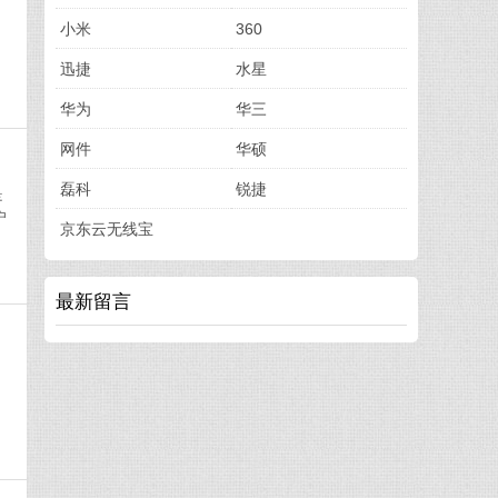
小米
360
迅捷
水星
华为
华三
网件
华硕
磊科
锐捷
是
户
京东云无线宝
最新留言