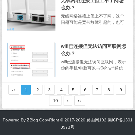
无线网络连接上但上不了网怎
运营商的客服电话，联系人工客
么办？
服，查询你家的宽带是否欠费了？
如果欠费，补交费用后，重启你家...
无线网络连接上但上不了网，这个
问题可能是宽带故障引起的，也可
能是路由器中设置问题、或者路由
器质量问题引起的。解决办法：1、
把你的路由器断电重启一次，然后
wifi已连接但无法访问互联网怎
重新连接无线网络，看一下能不能
么办？
上网？2、如果路由器断电重启后，
连接无线网络后还是上不了网...
wifi已连接但无法访问互联网，表示
你的手机/电脑可以与你的wifi通信，
但是不能通过wifi上网。原因可能是
你的wifi本身就不能上网，手机/电脑
自身配置问题，或者wifi中限制了你
‹‹
1
2
3
4
5
6
7
8
9
的手机/电脑上网。解决办法：1.如
果所有的手机/电脑...
10
›
››
Powered By ZBlog CopyRight © 2017-2020 路由网192
蜀ICP备1301
8973号