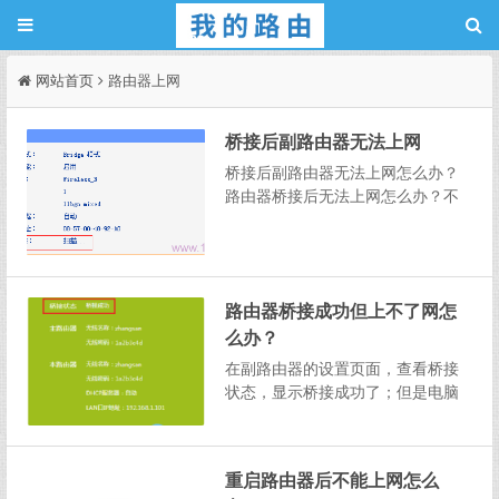
网站首页
路由器上网
桥接后副路由器无法上网
桥接后副路由器无法上网怎么办？
路由器桥接后无法上网怎么办？不
少用户在配置无线桥接后，发现无
法通过副路由器上网，导致无法通
过桥接扩展无线wifi信号范围。路由
器桥接后无法上网，原因可能有以
路由器桥接成功但上不了网怎
下几种：1、电脑设置问题；2、路
由器设置问题；3、WD...
么办？
在副路由器的设置页面，查看桥接
状态，显示桥接成功了；但是电脑
有线连接副路由器，或者手机无线
连接到副路由器都不能上网。路由
器出现桥接成功但上不了的问题，
重启路由器后不能上网怎么
鸿哥建议大家排查以下几个方面：