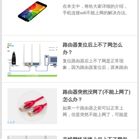
示：根据鸿哥的经验来看，只是有9
在本文中，将给大家详细的介绍，
0%以上的用户，是因为在设置...
手机连接wifi不能上网的解决办法。
手机连接wifi不能上网的原因比较
多，下面是总结的几个常见的因
素：1、路由器未联网2、手机被限
制了3、wifi干扰问题4、带机量的影
路由器复位后上不了网怎么
响5、路由器的问题一、路由器未联
网根据统计...
办？
复位路由器后上不了网是正常现
象，因为路由器复位后，原来路由
器中的上网设置、无线名称、无线
密码等配置参数会丢失掉。此时的
解决办法也很简单，用电脑或者手
路由器突然没网了(不能上网了)
机，打开路由器的管理页面，然后
怎么办？
根据设置向导的提示，重新设置你
的路由器上网即可。1、首...
如果一个路由器之前可以正常上
网，但是突然不能上网了，可能是
宽带的问题，也可能是路由器的问
题，此时建议按照下面的步骤来进
行解决。解决办法：1、首先，拨打