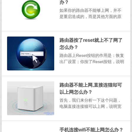
办？
1、检查副路由器设置2、检查主路
由器设置3、检查信号强度4、...
如果你的路由器不能够上网，并不
是重启造成的，而是其他方面的原
因引起的。补充说明：1、一台无线
路由器不能上网，其原因总结起来
有4个方面：宽带出现故障用户设置
路由器按了reset就上不了网了
问题运营商限制问题路由器的问题
怎么办？
对于新手用户来说，要依次排查这
个4个方面，操作起来可能比...
路由器上Reset按钮的作用是：恢复
出厂设置；你按了Reset按钮，说明
已经把你的路由器恢复出厂设置
了。而路由器恢复出厂设置，会清
除路由器中的所有配置参数，其中
路由器不能上网,直接连猫却可
就包括了上网参数。所以，在恢复
以上网怎么办？
出厂设置后，会出现路由器上不了
网的问题，这是正常...
首先，我们来分析一下这个问题，
电脑直接连接猫可以上网，说明宽
带是可以正常使用的。那么，接上
路由器后不能上网，其原因就只有3
个方面了：路由器设置问题被限制
手机连接wifi不能上网怎么办？
用路由器路由器存在问题温馨提