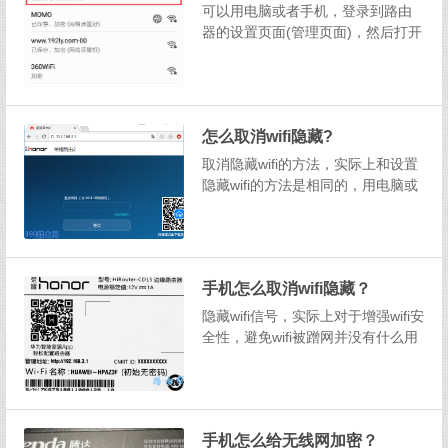
可以用电脑或者手机，登录到路由
器的设置页面(管理页面)，然后打开
无线设置或者Wi-Fi设置这个选项，
就可以重新设置无线网密码了。在
本文中，将详细的介绍，用手机设
置无线网密码的操作步骤。设置步
怎么取消wifi隐藏?
骤：1、首先，需要让你的手机，先
连接到需要...
取消隐藏wifi的方法，实际上和设置
隐藏wifi的方法是相同的，用电脑或
者手机，登录到路由器的管理页
面，然后打开无线设置或者Wi-Fi设
置，就能完成操作，下面会介绍具
体操作步骤。取消隐藏wifi方法：
手机怎么取消wifi隐藏？
1、在电脑浏览器中，输入路由器
的...
隐藏wifi信号，实际上对于增强wifi安
全性，避免wifi被蹭网并没有什么用
处。所以，很多设置了隐藏wifi的用
户，后面都想取消隐藏wifi的设置。
所以，这篇文章，将详细的介绍，
如何用手机来取消隐藏wifi。实际
手机怎么给无线网加密？
上，取消隐藏wifi和...