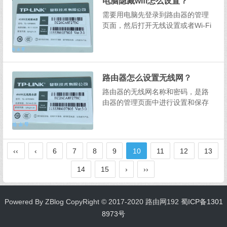
电脑隐藏wifi怎么设置？
查看解决办法。网速不好怎么办？
如果经过确认，无线网被蹭网了，
需要用电脑先登录到路由器的管理
那么...
页面，然后打开无线设置或者Wi-Fi
设置这个功能选项，就可以完成隐
藏wifi名称的设置了。如果你是新
手，建议按照下面的步骤操作：1、
首先，如果你还不知道自己路由器
路由器怎么设置无线网？
的登录地址(管理地址)，需要先在路
由器底...
路由器的无线网名称和密码，是路
由器的管理页面中进行设置和保存
的。所以，当你想要重新设置无线
网名称和密码的时候，需要登录到
路由器的管理页面，具体的操作步
骤如下：设置无线网步骤：1、首
‹‹
‹
6
7
8
9
10
11
12
13
先，在路由器底部的铭牌上，查看
该路由器的管理页面地址(登录...
14
15
›
››
Powered By ZBlog CopyRight © 2017-2020 路由网192
蜀ICP备1301
8973号