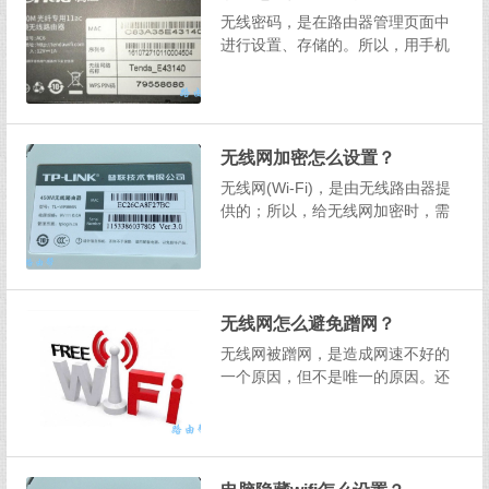
无线密码，是在路由器管理页面中
进行设置、存储的。所以，用手机
给无线网加密时，需要先用手机，
登录到路由器管理页面。具体的操
作步骤，下面进行详细的介绍。温
馨提示：如果你的无线网原来有密
无线网加密怎么设置？
码，现在想要重新设置一个密码，
同样可以按照下面介绍的方法操作...
无线网(Wi-Fi)，是由无线路由器提
供的；所以，给无线网加密时，需
要登录到路由器的管理页面，才能
够完成加密的操作，下面会介绍详
细的操作步骤。温馨提示：电脑、
手机都能给无线网加密，下面将详
无线网怎么避免蹭网？
细的介绍，用电脑给无线网加密的
方法。 设...
无线网被蹭网，是造成网速不好的
一个原因，但不是唯一的原因。还
有很多方面的问题，都可能会造成
无线网的网速不好。如果经过确
认，发现你的无线网并没有被蹭
网，此时建议你阅读下面的文章，