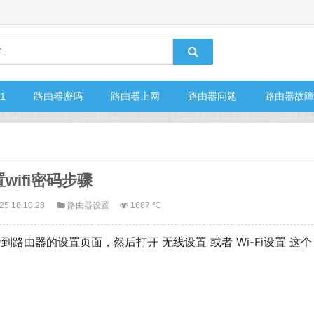
.1
路由器密码
路由器上网
路由器问题
路由器故障
wifi密码步骤
25 18:10:28
路由器设置
1687 ℃
到路由器的设置页面，然后打开 无线设置 或者 Wi-Fi设置 这个
。