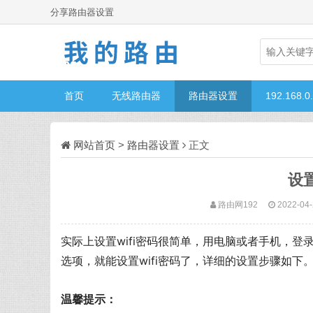
分享路由器设置
首页
无线路由器
路由器设置
192.168.0
网站首页
>
路由器设置
正文
设置
路由网192
2022-04-
实际上设置wifi密码很简单，用电脑或者手机，登录
选项，就能设置wifi密码了，详细的设置步骤如下
温馨提示：