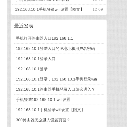
192.168.10.1手机登录wifi设置【图文】
12-09
最近发表
手机打开路由器入口192.168.1.1
192.168.10.1登陆入口的IP地址和用户名密码
192.168.10.1登录入口
192.168.10.1登录
192.168.10.1登录，192.168.10.1手机登录wifi
192.168.10.1路由器手机登录入口怎么进入？
手机登陆192.168.10.1 wifi设置
192.168.10.1手机登录wifi设置【图文】
360路由器怎么进入设置页面？