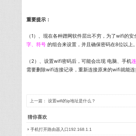
设置w
重要提示：
（1）、现在各种蹭网软件层出不穷，为了wifi的安
字、符号
的组合来设置，并且确保密码在8位以上
（2）、设置wifi密码后，可能会出现 电脑、手机
连
需要删除wifi连接记录，重新连接原来的wifi就能
上一篇：
设置wifi的ip地址是什么？
猜你喜欢
手机打开路由器入口192.168.1.1