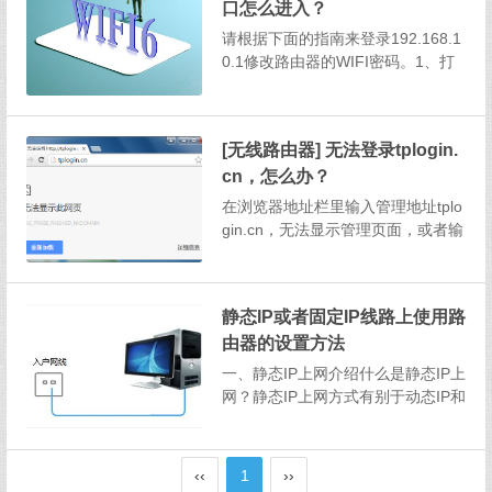
口怎么进入？
请根据下面的指南来登录192.168.1
0.1修改路由器的WIFI密码。1、打
开手机或电脑的内置浏览器，在网
址栏中输入192.168.10.1，点击确
定回车。电脑用户-提示1：如果你
[无线路由器] 无法登录tplogin.
无法通过上述地址打开页面，那么
cn，怎么办？
请你通过按住Windows键...
在浏览器地址栏里输入管理地址tplo
gin.cn，无法显示管理页面，或者输
入管理密码后无法进入页面， 如下
图：如果无法登录管理界面，请按
照以下方法详细排查。登录路由器
静态IP或者固定IP线路上使用路
管理界面的完整方法，请参考如何
由器的设置方法
登录路由器界面。注意：如果您使
用的...
一、静态IP上网介绍什么是静态IP上
网？静态IP上网方式有别于动态IP和
宽带拨号上网，这类上网方式应用
并不广泛，由于静态IP的成本相对
较高，主要在企业、学校等网关路
‹‹
1
››
由器上使用。不过，静态IP上网在