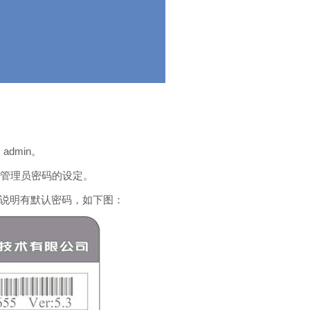
dmin。
默认管理员密码的设定。
说明有默认密码，如下图：